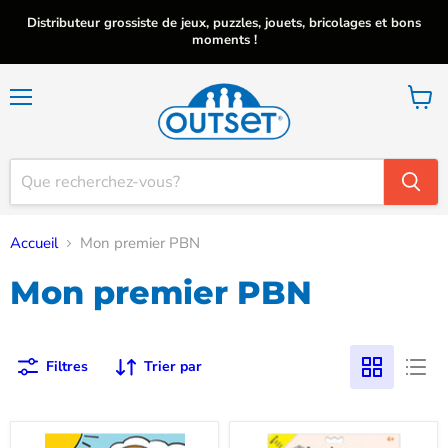
Distributeur grossiste de jeux, puzzles, jouets, bricolages et bons
moments !
Menu
Voir
le
panier
Accueil
Mon premier PBN
Mon premier PBN
Filtres
Trier par