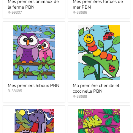
Mes premiers animaux de
Mes premières tortues de
la ferme PBN
mer PBN
R-99307
R-38686
Mes premiers hiboux PBN
Ma première chenille et
coccinelle PBN
R-38685
R-38688