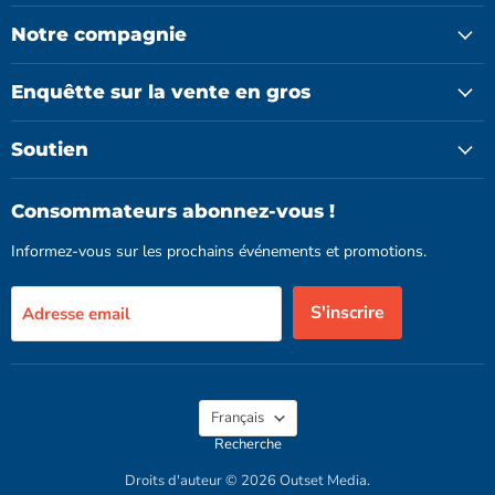
sur
sur
sur
Facebook
Instagram
YouTube
Notre compagnie
Enquêtte sur la vente en gros
Soutien
Consommateurs abonnez-vous !
Informez-vous sur les prochains événements et promotions.
S'inscrire
Adresse email
Langue
Français
Recherche
Droits d'auteur © 2026 Outset Media.