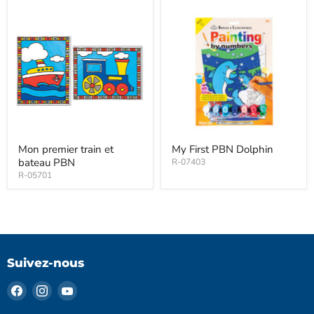
Mon premier train et
My First PBN Dolphin
bateau PBN
R-07403
R-05701
Suivez-nous
Trouvez-
Trouvez-
Trouvez-
nous
nous
nous